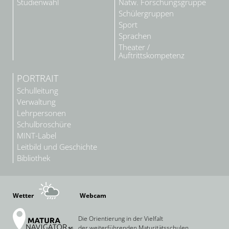
Studienwahl
Natw. Forschungsgruppe
Schülergruppen
Sport
Sprachen
Theater /
Auftrittskompetenz
PORTRAIT
Schulleitung
Verwaltung
Lehrpersonen
Schulbroschüre
MINT-Label
Leitbild und Geschichte
Bibliothek
Wetter
Webcam
Die Orientierung in der Vielfalt
der weiterführenden Maturitätsschulen