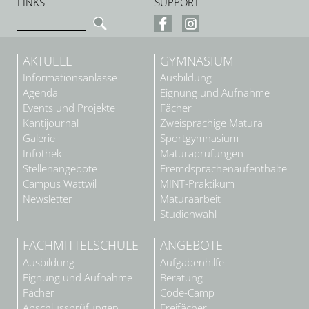
LINKS
SUPPORT
AKTUELL
GYMNASIUM
Informationsanlässe
Ausbildung
Agenda
Eignung und Aufnahme
Events und Projekte
Fächer
Kantijournal
Zweisprachige Matura
Galerie
Sportgymnasium
Infothek
Maturaprüfungen
Stellenangebote
Fremdsprachenaufenthalte
Campus Wattwil
MINT-Praktikum
Newsletter
Maturaarbeit
Studienwahl
FACHMITTELSCHULE
ANGEBOTE
Ausbildung
Aufgabenhilfe
Eignung und Aufnahme
Beratung
Fächer
Code-Camp
Abschlussprüfungen
Freifächer