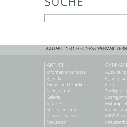
SUCHE
KONTAKT
INFOTHEK
NESA
WEBMAIL
LERN
AKTUELL
GYMNAS
Informationsanlässe
Ausbildung
Agenda
Eignung u
Events und Projekte
Fächer
Kantijournal
Zweisprach
Galerie
Sportgymn
Infothek
Maturaprü
Stellenangebote
Fremdsprac
Campus Wattwil
MINT-Prak
Newsletter
Maturaarbe