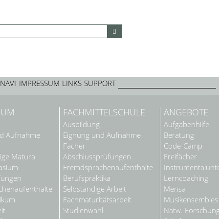
NAVI
IMPRESSUM
LINKS
SUPPORT
IUM
FACHMITTELSCHULE
ANGEBOTE
Ausbildung
Aufgabenhilfe
nd Aufnahme
Eignung und Aufnahme
Beratung
Fächer
Code-Camp
ige Matura
Abschlussprüfungen
Freifächer
asium
Fremdsprachenaufenthalte
Instrumentalunte
fungen
Berufspraktika
Lerncoaching
henaufenthalte
Selbständige Arbeit
Mensa
tikum
Fachmaturitätsarbeit
Musikensembles
it
Studienwahl
Natw. Forschun