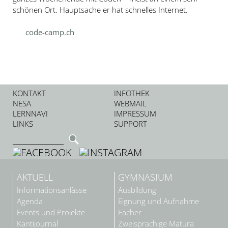
schönen Ort. Hauptsache er hat schnelles Internet.
code-camp.ch
KONTAKT
INFOTHEK
NESA
WEBMAIL
LERNNAVI
IMPRESSUM
LINKS
SUPPORT
AKTUELL
GYMNASIUM
Informationsanlässe
Ausbildung
Agenda
Eignung und Aufnahme
Events und Projekte
Fächer
Kantijournal
Zweisprachige Matura