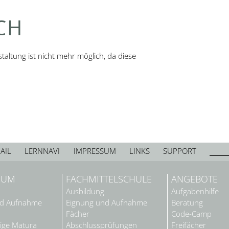
CH
altung ist nicht mehr möglich, da diese
AIL
LERNNAVI
IMPRESSUM
LINKS
SUPPORT
IUM
FACHMITTELSCHULE
ANGEBOTE
Ausbildung
Aufgabenhilfe
nd Aufnahme
Eignung und Aufnahme
Beratung
Fächer
Code-Camp
ige Matura
Abschlussprüfungen
Freifächer