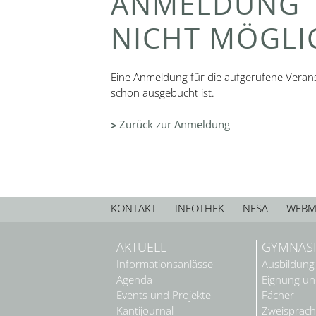
ANMELDUNG
NICHT MÖGLI
Eine Anmeldung für die aufgerufene Veranst
schon ausgebucht ist.
Zurück zur Anmeldung
KONTAKT
INFOTHEK
NESA
WEBM
AKTUELL
GYMNAS
Informationsanlässe
Ausbildung
Agenda
Eignung u
Events und Projekte
Fächer
Kantijournal
Zweisprach