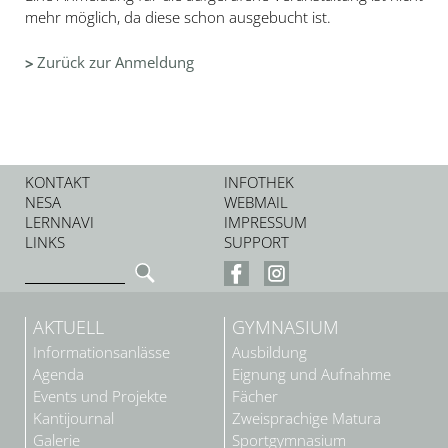
mehr möglich, da diese schon ausgebucht ist.
Zurück zur Anmeldung
KONTAKT
INFOTHEK
NESA
WEBMAIL
LERNNAVI
IMPRESSUM
LINKS
SUPPORT
AKTUELL
GYMNASIUM
Informationsanlässe
Ausbildung
Agenda
Eignung und Aufnahme
Events und Projekte
Fächer
Kantijournal
Zweisprachige Matura
Galerie
Sportgymnasium