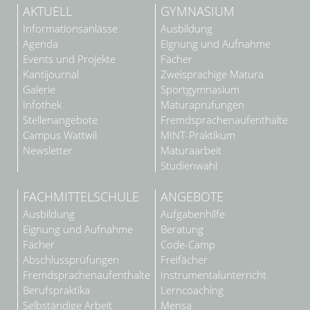
AKTUELL
GYMNASIUM
Informationsanlässe
Ausbildung
Agenda
Eignung und Aufnahme
Events und Projekte
Fächer
Kantijournal
Zweisprachige Matura
Galerie
Sportgymnasium
Infothek
Maturaprüfungen
Stellenangebote
Fremdsprachenaufenthalte
Campus Wattwil
MINT-Praktikum
Newsletter
Maturaarbeit
Studienwahl
FACHMITTELSCHULE
ANGEBOTE
Ausbildung
Aufgabenhilfe
Eignung und Aufnahme
Beratung
Fächer
Code-Camp
Abschlussprüfungen
Freifächer
Fremdsprachenaufenthalte
Instrumentalunterricht
Berufspraktika
Lerncoaching
Selbständige Arbeit
Mensa