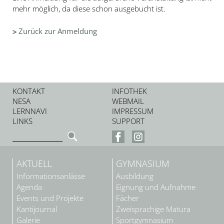
mehr möglich, da diese schon ausgebucht ist.
Zurück zur Anmeldung
KONTAKT
INFOTHEK
NESA
WEBMAIL
LERNNAVI
IMPRESSUM
LINKS
SUPPORT
AKTUELL
GYMNASIUM
Informationsanlässe
Ausbildung
Agenda
Eignung und Aufnahme
Events und Projekte
Fächer
Kantijournal
Zweisprachige Matura
Galerie
Sportgymnasium