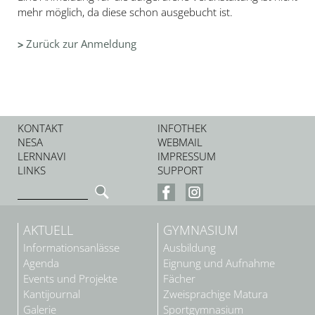
mehr möglich, da diese schon ausgebucht ist.
Zurück zur Anmeldung
KONTAKT
INFOTHEK
NESA
WEBMAIL
LERNNAVI
IMPRESSUM
LINKS
SUPPORT
AKTUELL
GYMNASIUM
Informationsanlässe
Ausbildung
Agenda
Eignung und Aufnahme
Events und Projekte
Fächer
Kantijournal
Zweisprachige Matura
Galerie
Sportgymnasium