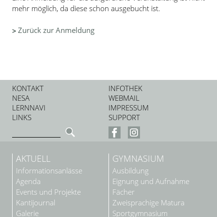
mehr möglich, da diese schon ausgebucht ist.
Zurück zur Anmeldung
KONTAKT
INFOTHEK
NESA
WEBMAIL
LERNNAVI
IMPRESSUM
LINKS
SUPPORT
AKTUELL
GYMNASIUM
Informationsanlässe
Ausbildung
Agenda
Eignung und Aufnahme
Events und Projekte
Fächer
Kantijournal
Zweisprachige Matura
Galerie
Sportgymnasium