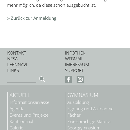
mehr möglich, da diese schon ausgebucht ist.
Zurück zur Anmeldung
KONTAKT
INFOTHEK
NESA
WEBMAIL
LERNNAVI
IMPRESSUM
LINKS
SUPPORT
AKTUELL
GYMNASIUM
Informationsanlässe
Ausbildung
Agenda
Eignung und Aufnahme
Events und Projekte
Fächer
Kantijournal
Zweisprachige Matura
Galerie
Sportgymnasium