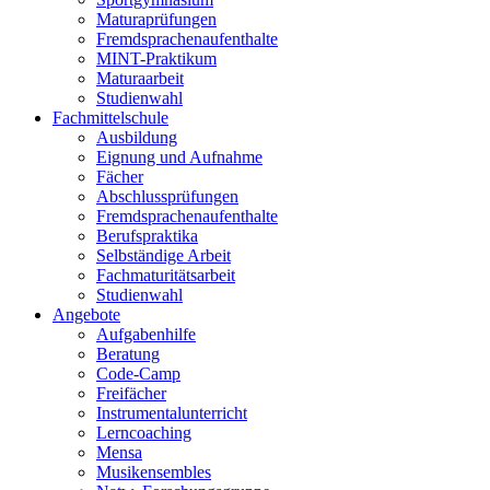
Maturaprüfungen
Fremdsprachenaufenthalte
MINT-Praktikum
Maturaarbeit
Studienwahl
Fachmittelschule
Ausbildung
Eignung und Aufnahme
Fächer
Abschlussprüfungen
Fremdsprachenaufenthalte
Berufspraktika
Selbständige Arbeit
Fachmaturitätsarbeit
Studienwahl
Angebote
Aufgabenhilfe
Beratung
Code-Camp
Freifächer
Instrumentalunterricht
Lerncoaching
Mensa
Musikensembles