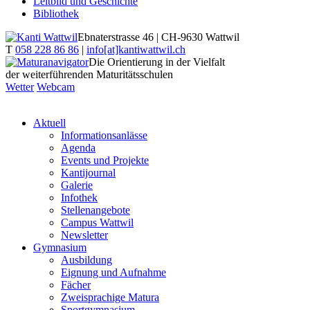
Leitbild und Geschichte
Bibliothek
Ebnaterstrasse 46 | CH-9630 Wattwil
T
058 228 86 86
|
info[at]kantiwattwil.ch
Die Orientierung in der Vielfalt
der weiterführenden Maturitätsschulen
Wetter
Webcam
Aktuell
Informationsanlässe
Agenda
Events und Projekte
Kantijournal
Galerie
Infothek
Stellenangebote
Campus Wattwil
Newsletter
Gymnasium
Ausbildung
Eignung und Aufnahme
Fächer
Zweisprachige Matura
Sportgymnasium