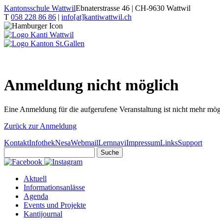
Kantonsschule Wattwil
Ebnaterstrasse 46 | CH-9630 Wattwil
T
058 228 86 86
|
info[at]kantiwattwil.ch
Anmeldung nicht möglich
Eine Anmeldung für die aufgerufene Veranstaltung ist nicht mehr mögl
Zurück zur Anmeldung
Kontakt
Infothek
Nesa
Webmail
Lernnavi
Impressum
Links
Support
Aktuell
Informationsanlässe
Agenda
Events und Projekte
Kantijournal