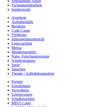
Selbständige Arbeit
Fachmaturitätsarbeit
Studienwahl
Angebote
Aufgabenhilfe
Beratung
Code-Camp
Freifächer
Instrumentalunterricht
Lerncoaching
Mensa
Musikensembles
Natw. Forschungsgruppe
Schülergruppen
Sport
Sprachen
Theater / Auftrittskompetenz
Portrait
Schulleitung
Verwaltung
Lehrpersonen
Schulbroschüre
MINT-Label