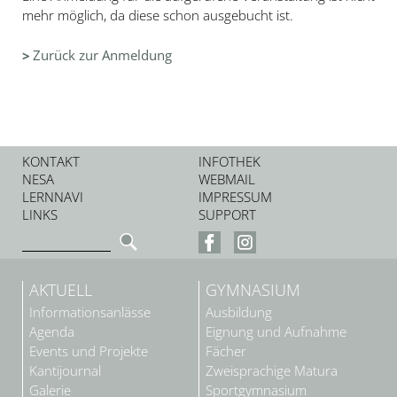
mehr möglich, da diese schon ausgebucht ist.
Zurück zur Anmeldung
KONTAKT
INFOTHEK
NESA
WEBMAIL
LERNNAVI
IMPRESSUM
LINKS
SUPPORT
AKTUELL
GYMNASIUM
Informationsanlässe
Ausbildung
Agenda
Eignung und Aufnahme
Events und Projekte
Fächer
Kantijournal
Zweisprachige Matura
Galerie
Sportgymnasium