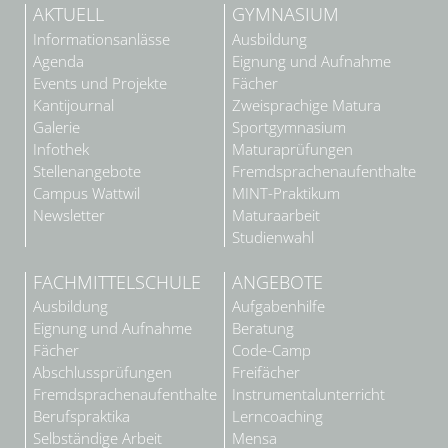
AKTUELL
GYMNASIUM
Informationsanlässe
Ausbildung
Agenda
Eignung und Aufnahme
Events und Projekte
Fächer
Kantijournal
Zweisprachige Matura
Galerie
Sportgymnasium
Infothek
Maturaprüfungen
Stellenangebote
Fremdsprachenaufenthalte
Campus Wattwil
MINT-Praktikum
Newsletter
Maturaarbeit
Studienwahl
FACHMITTELSCHULE
ANGEBOTE
Ausbildung
Aufgabenhilfe
Eignung und Aufnahme
Beratung
Fächer
Code-Camp
Abschlussprüfungen
Freifächer
Fremdsprachenaufenthalte
Instrumentalunterricht
Berufspraktika
Lerncoaching
Selbständige Arbeit
Mensa